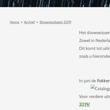
Home
»
Archief
»
Showresultaten 2019
Het showseizoen
Zowel in Nederla
Dit komt tot uit
zoals u hieronde
In juni de
Fokker
Voor verdere uit
2019/