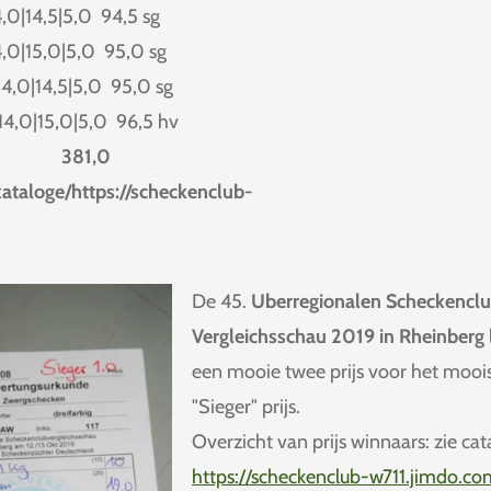
4,0|14,5|5,0 94,5 sg
4,0|15,0|5,0 95,0 sg
14,0|14,5|5,0 95,0 sg
14,0|15,0|5,0 96,5 hv
,0
ataloge/https://scheckenclub-
De 45.
Uberregionalen Scheckencl
Vergleichsschau 2019 in Rheinberg
een mooie twee prijs voor het moois
"Sieger" prijs.
Overzicht van prijs winnaars: zie cat
https://scheckenclub-w711.jimdo.co