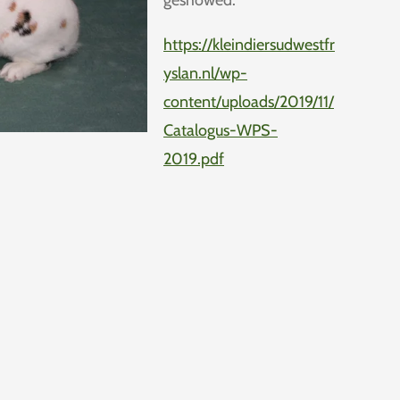
geshowed.
https://kleindiersudwestfr
yslan.nl/wp-
content/uploads/2019/11/
Catalogus-WPS-
2019.pdf