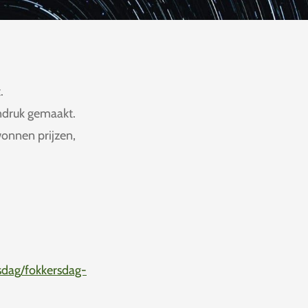
.
ndruk gemaakt.
wonnen prijzen,
 Philipse .
rsdag/fokkersdag-