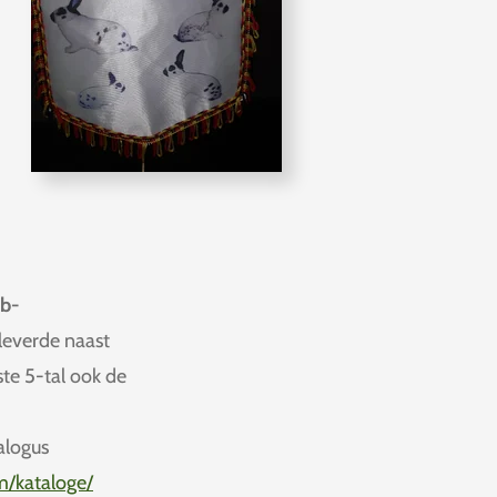
ub-
leverde naast
te 5-tal ook de
alogus
m/kataloge/