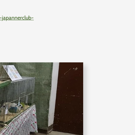
n-japannerclub-