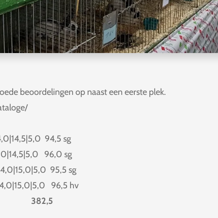
oede beoordelingen op naast een eerste plek.
ataloge/
4,0|14,5|5,0 94,5 sg
5,0|14,5|5,0 96,0 sg
14,0|15,0|5,0 95,5 sg
14,0|15,0|5,0 96,5 hv
382,5