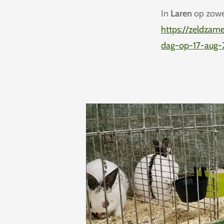
In
Laren
op zowel
https://zeldzame
dag-op-17-aug-2