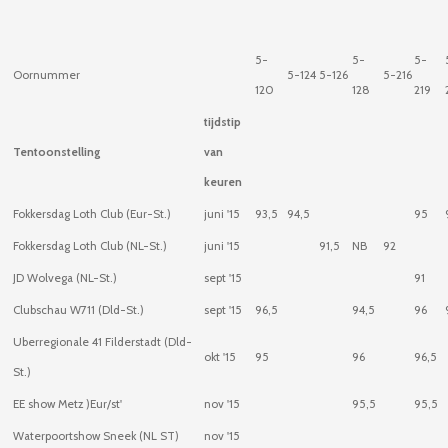
5-
5-
5-
Oornummer
5-124
5-126
5-216
120
128
219
tijdstip
Tentoonstelling
van
keuren
Fokkersdag Loth Club (Eur-St.)
juni '15
93,5
94,5
95
Fokkersdag Loth Club (NL-St.)
juni '15
91,5
NB
92
JD Wolvega (NL-St.)
sept '15
91
Clubschau W711 (Dld-St.)
sept '15
96,5
94,5
96
Uberregionale 41 Filderstadt (Dld-
okt '15
95
96
96,5
St.)
EE show Metz )Eur/st'
nov '15
95,5
95,5
Waterpoortshow Sneek (NL ST)
nov '15