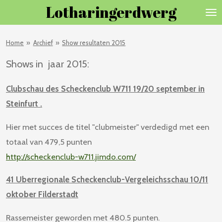
Lotharingerdwerg
Ga
direct
naar
Home
»
Archief
»
Show resultaten 2015
de
Shows in jaar 2015:
hoofdinhoud
Clubschau des Scheckenclub W711 19/20 september in
Steinfurt .
Hier met succes de titel "clubmeister" verdedigd met een
totaal van 479,5 punten
http://scheckenclub-w711.jimdo.com/
41 Uberregionale Scheckenclub-Vergeleichsschau 10/11
oktober Filderstadt
Rassemeister geworden met 480.5 punten.