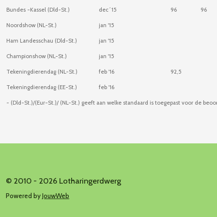
Bundes -Kassel (Dld-St.)
dec´15
96
96
Noordshow (NL-St.)
jan '15
Ham Landesschau (Dld-St.)
jan '15
Championshow (NL-St.)
jan '15
Tekeningdierendag (NL-St.)
feb '16
92,5
Tekeningdierendag (EE-St.)
feb '16
- (Dld-St.)/(Eur-St.)/ (NL-St.) geeft aan welke standaard is toegepast voor de beoo
© 2010 - 2026 Lotharingerdwerg
Powered by
JouwWeb