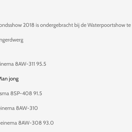
bondsshow 2018 is ondergebracht bij de Waterpoortshow t
ingerdwerg
einema 8AW-311 95.5
Man jong
lsma 8SP-408 91.5
einema 8AW-310
einema 8AW-308 93.0