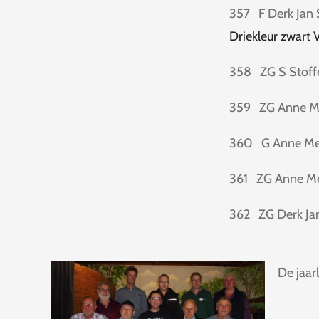
357 F Derk Jan
Driekleur zwart 
358 ZG S Stoff
359 ZG Anne M
360 G Anne Me
361 ZG Anne M
362 ZG Derk Ja
De jaarl