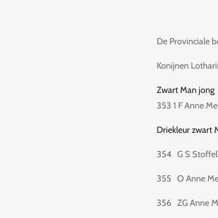
De Provinciale 
Konijnen Lothar
Zwart Man jong
353 1 F Anne M
Driekleur zwart 
354 G S Stoffe
355 O Anne M
356 ZG Anne M