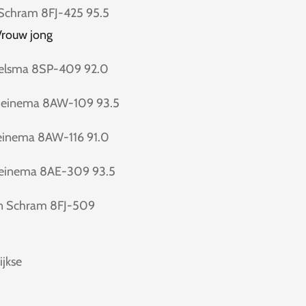
 Schram 8FJ-425 95.5
Vrouw jong
elsma 8SP-409 92.0
einema 8AW-109 93.5
inema 8AW-116 91.0
einema 8AE-309 93.5
n Schram 8FJ-509
ijkse