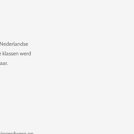
 Nederlandse
e klassen werd
aar.
ringerdwerg op