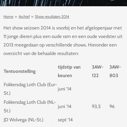
Home
»
Archief
»
Show resultaten 2014
Het show seizoen 2014 is voorbij en het afgelopenjaar met
11 jonge dieren plus een oude ram en een oude voedster uit
2013 meegedaan op verschillende shows. Hieronder een
overzicht van de behaalde resultaten:
tijdstip van
3AW-
3AW-
Tentoonstelling
keuren
122
803
Fokkersdag Loth Club (Eur-
juni '14
St.)
Fokkersdag Loth Club (NL-
juni '14
93,5
96
St.)
JD Wolvega (NL-St.)
sept '14