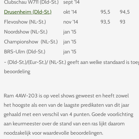
Clubschau W711 (Dld-St.)
sept '14
Drusenheim (Dld-St.)
okt '14
95,5
94,5
Flevoshow (NL-St.)
nov '14
93,5
93
Noordshow (NL-St.)
jan '15
Championshow (NL-St.)
jan '15
BRS-Ulm (Dld-St.)
jan '15
- (Dld-St.)/(Eur-St.)/ (NL-St.) geeft aan welke standaard is to
beoordeling
Ram 4AW-203 is op veel shows geweest en heeft zowel
het hoogste als een van de laagste predikaten van dit jaar
gehaald met een verschil van 4 punten. Goede voorlichting
aan keurmeester over de stand van een ras lijkt daarom
noodzakelijk voor waardevolle beoordelingen.