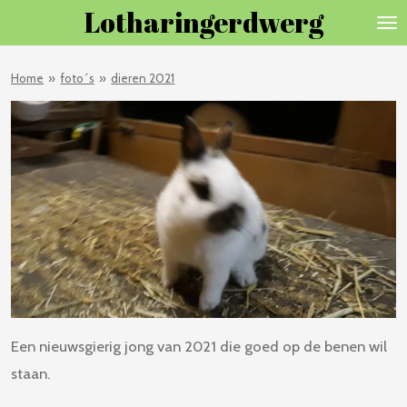
Lotharingerdwerg
Ga
direct
naar
Home
»
foto´s
»
dieren 2021
de
hoofdinhoud
Een nieuwsgierig jong van 2021 die goed op de benen wil
staan.